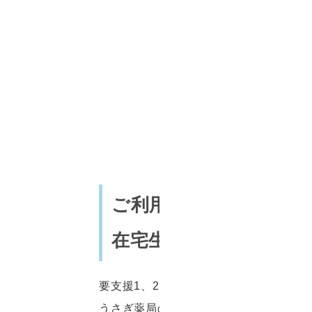
ご利用者さまお一人お
在宅生活を送ることが
要支援1、2、要介護1～5の認定を受
うさぎ薬局の介護では申請代行も行って