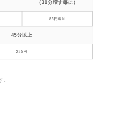
（30分増す毎に）
83円追加
45分以上
225円
す。