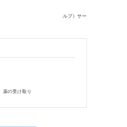
に沿って、訪問介護（ホームヘルプ）サー
。
、薬の受け取り