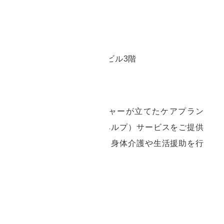
8:30～午後5:30
せくださいませ
伊東市広野1丁目3番26号広野MCビル3階
行も行います。
テーションでは、ケアマネジャーが立てたケアプラン
に沿って、訪問介護（ホームヘルプ）サービスをご提供
にホームヘルパーが訪問して、身体介護や生活援助を行
て
0400472