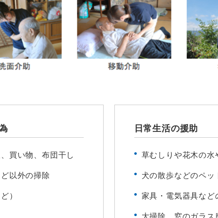
為
日常生活の援助
濯、買い物、布団干し
草むしりや花木の水
など以外の掃除
犬の散歩などのペッ
など）
家具・電気器具など
大掃除、窓のガラス