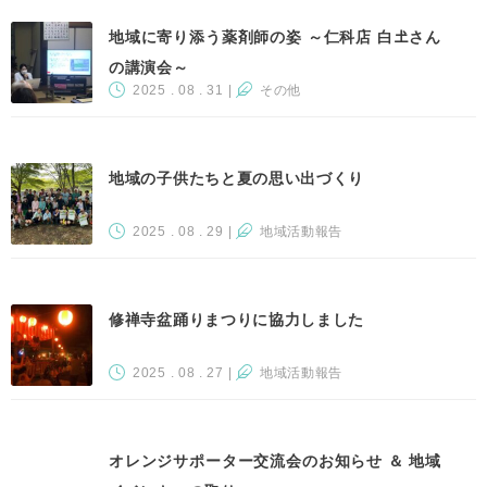
地域に寄り添う薬剤師の姿 ～仁科店 白𡈽さん
の講演会～
2025 . 08 . 31
|
その他
地域の子供たちと夏の思い出づくり
2025 . 08 . 29
|
地域活動報告
修禅寺盆踊りまつりに協力しました
2025 . 08 . 27
|
地域活動報告
オレンジサポーター交流会のお知らせ ＆ 地域