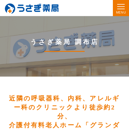
うさぎ薬局 調布店
近隣の呼吸器科、内科、アレルギ
ー科のクリニックより徒歩約2
分、
介護付有料老人ホーム「グランダ