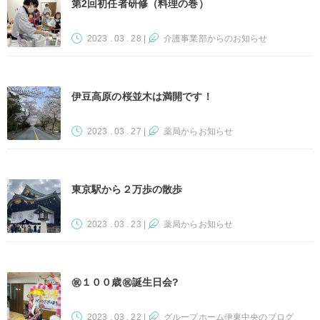
第2回初任者研修（料理の巻）
2023 . 03 . 28
|
介護事業部からのお知らせ
伊豆高原の桜並木は満開です！
2023 . 03 . 27
|
薬局からお知らせ
東京駅から２万歩の散歩
2023 . 03 . 23
|
薬局からお知らせ
㊗️１００歳㊗️誕生日会?
2023 . 03 . 22
|
グループホーム伊東中央のブログ