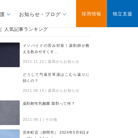
採用情報
独立支援
護
お知らせ・ブログ
人気記事ランキング
イソバイドの苦み対策！薬剤師が教
える飲みやすくす…
2021.11.10
| 薬局からお知らせ
どうして芍薬甘草湯はこむら返りに
効くの？
2021.08.16
| 薬局からお知らせ
薬剤耐性乳酸菌 製剤って何？
2021.09.1
| その他
宮本町店（静岡市） 2024年5月9日オ